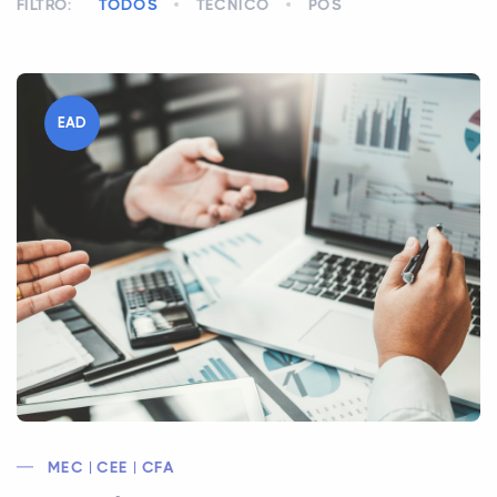
FILTRO:
TODOS
TÉCNICO
PÓS
EAD
MEC | CEE | CFA