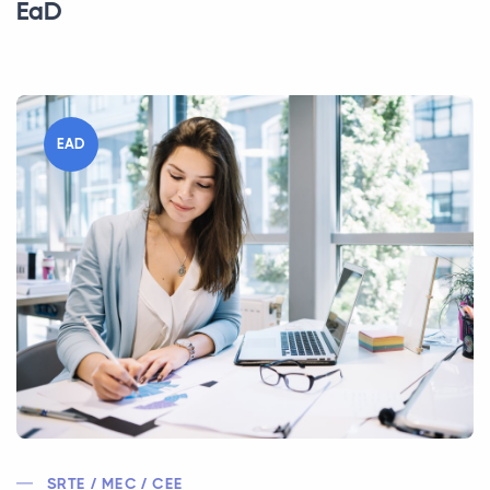
EaD
EAD
SRTE / MEC / CEE