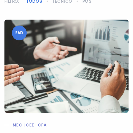
FILTRO:
TODOS
TÉCNICO
PÓS
EAD
MEC | CEE | CFA