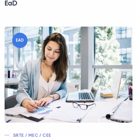
EaD
EAD
SRTE / MEC / CEE