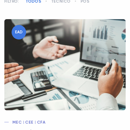
FILTRO:
TODOS
TÉCNICO
PÓS
EAD
MEC | CEE | CFA