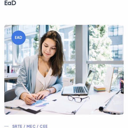
EaD
EAD
SRTE / MEC / CEE