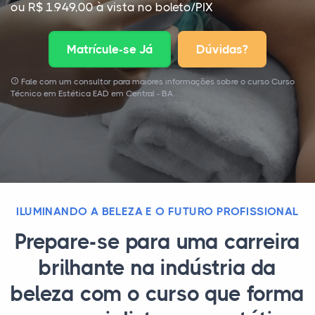
ou R$ 1.949,00 à vista no boleto/PIX
Matrícule-se Já
Dúvidas?
Fale com um consultor para maiores informações sobre o curso Curso
Técnico em Estética EAD em Central - BA.
ILUMINANDO A BELEZA E O FUTURO PROFISSIONAL
Prepare-se para uma carreira
brilhante na indústria da
beleza com o curso que forma