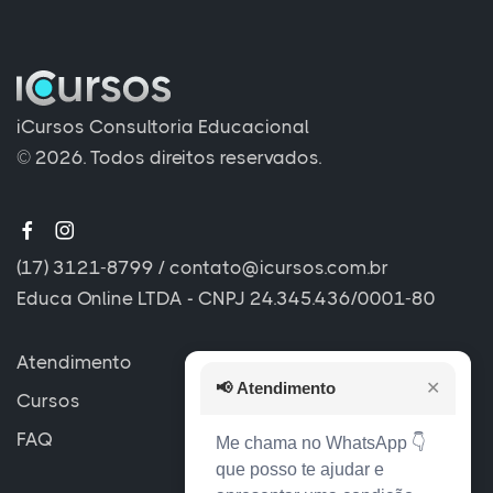
iCursos Consultoria Educacional
© 2026. Todos direitos reservados.
(17) 3121-8799
/
contato@icursos.com.br
Educa Online LTDA - CNPJ 24.345.436/0001-80
Atendimento
📢
Atendimento
✕
Cursos
FAQ
Me chama no WhatsApp 👇
que posso te ajudar e