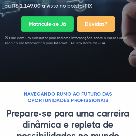
ou R$ 1.149,00 à vista no boleto/PIX
Matrícule-se Já
Dúvidas?
Fale com um consultor para maiores informações sobre o curso Curso
Técnico em Informática para Internet EAD em Barreiras - BA.
NAVEGANDO RUMO AO FUTURO DAS
OPORTUNIDADES PROFISSIONAIS
Prepare-se para uma carreira
dinâmica e repleta de