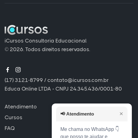
iCursos Consultoria Educacional
© 2026. Todos direitos reservados.
(17) 3121-8799
/
contato@icursos.com.br
Educa Online LTDA - CNPJ 24.345.436/0001-80
Atendimento
📢
Atendimento
✕
Cursos
FAQ
Me chama no WhatsApp 👇
que posso te ajudar e