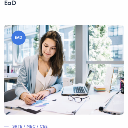
EaD
EAD
SRTE / MEC / CEE