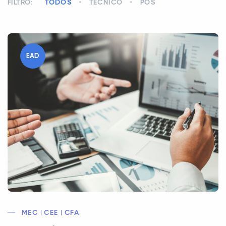
FILTRO:
TODOS
TÉCNICO
PÓS
EAD
MEC | CEE | CFA