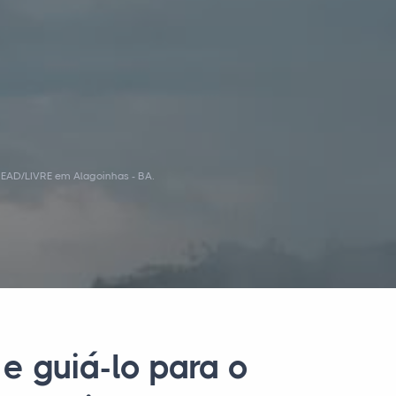
l EAD/LIVRE em Alagoinhas - BA.
e guiá-lo para o