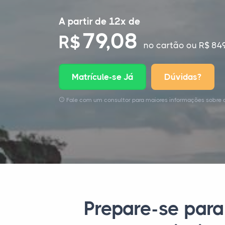
A partir de 12x de
79,08
R$
no cartão
ou R$ 849
Matrícule-se Já
Dúvidas?
Fale com um consultor para maiores informações sobre o 
Prepare-se para