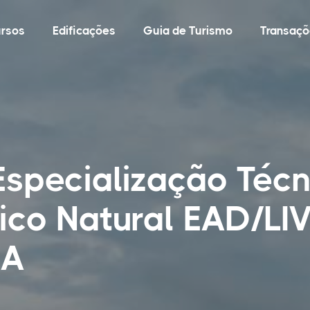
rsos
Edificações
Guia de Turismo
Transaçõ
 Especialização Téc
stico Natural EAD/L
BA