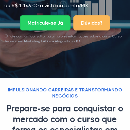
ou R$ 1.149,00 à vista no boleto/PIX
Matrícule-se Já
Dúvidas?
Fale com um consultor para maiores informações sobre o curso Curso
Técnico em Marketing EAD em Alagoinhas - BA.
IMPULSIONANDO CARREIRAS E TRANSFORMANDO
NEGÓCIOS
Prepare-se para conquistar o
mercado com o curso que