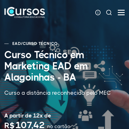
EAD
/
CURSO TÉCNICO
Curso Técnico em
Marketing EAD em
Alagoinhas - BA
Curso a distância reconhecido pelo MEC
A partir de 12x de
107,42
R$
no cartão