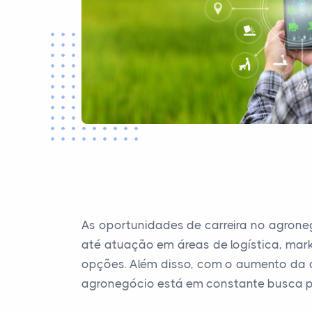
As oportunidades de carreira no agrone
até atuação em áreas de logística, mar
opções. Além disso, com o aumento da 
agronegócio está em constante busca por