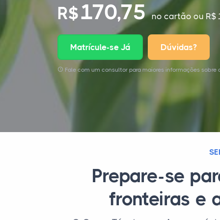
170,75
R$
no cartão
ou R$ 
Matrícule-se Já
Dúvidas?
Fale com um consultor para maiores informações sobre 
SE
Prepare-se pa
fronteiras e 