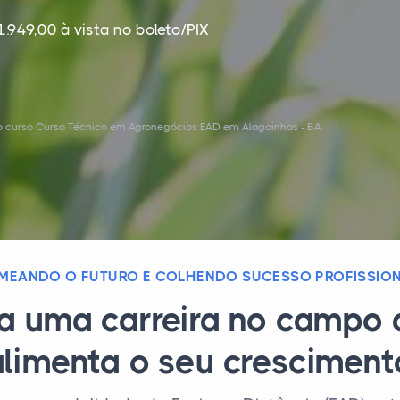
1.949,00 à vista no boleto/PIX
o curso Curso Técnico em Agronegócios EAD em Alagoinhas - BA.
MEANDO O FUTURO E COLHENDO SUCESSO PROFISSIO
ra uma carreira no campo 
alimenta o seu cresciment