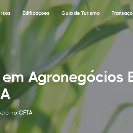
rsos
Edificações
Guia de Turismo
Transaçõ
o em Agronegócios
BA
stro no CFTA