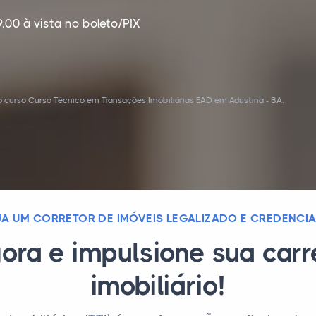
,00 à vista no boleto/PIX
 curso Curso Técnico em Transações Imobiliárias EAD em Adustina - BA.
JA UM CORRETOR DE IMÓVEIS LEGALIZADO E CREDENCI
ora e impulsione sua car
imobiliário!