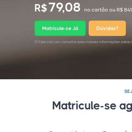
79,08
R$
no cartão
ou R$ 849
Matrícule-se Já
Dúvidas?
Fale com um consultor para maiores informações sobre o
SE
Matricule-se ag