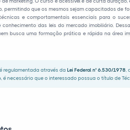
de marketing. O curso é acessível e de curta duração, 
, permitindo que os mesmos sejam capacitados de form
 técnicas e comportamentais essenciais para o suces
conhecimento das leis do mercado imobiliário. Dess
uem busca uma formação prática e rápida na área im
s é regulamentada através da
Lei Federal n° 6.530/1978
,
o, é necessário que o interessado possua o título de Té
tos