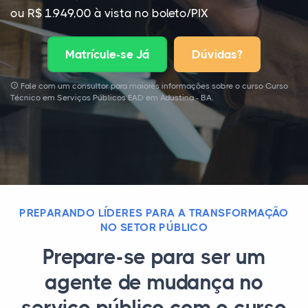
ou R$ 1.949,00 à vista no boleto/PIX
Matrícule-se Já
Dúvidas?
Fale com um consultor para maiores informações sobre o curso Curso
Técnico em Serviços Públicos EAD em Adustina - BA.
PREPARANDO LÍDERES PARA A TRANSFORMAÇÃO
NO SETOR PÚBLICO
Prepare-se para ser um
agente de mudança no