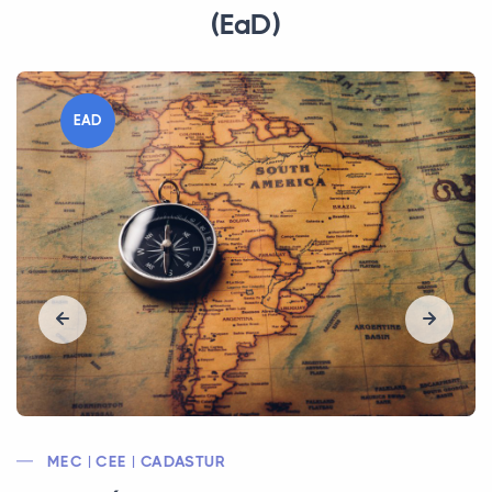
(EaD)
EAD
CEE | CADASTUR
CFB/CE