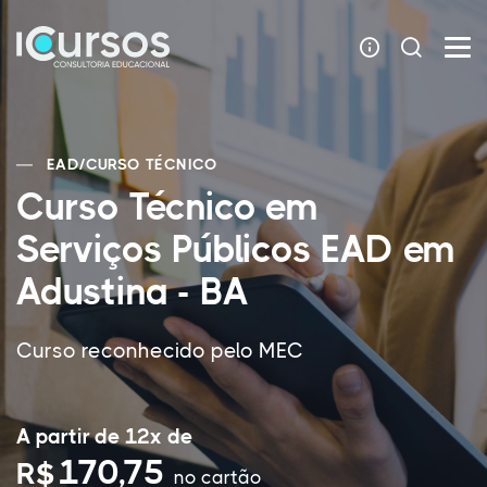
EAD
/
CURSO TÉCNICO
Curso Técnico em
Serviços Públicos EAD em
Adustina - BA
Curso reconhecido pelo MEC
A partir de 12x de
170,75
R$
no cartão