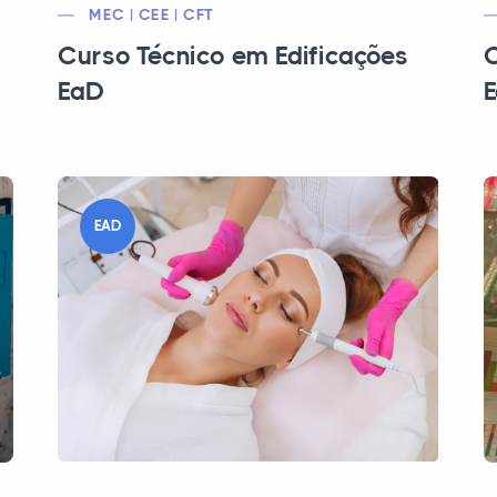
MEC | CEE | CFT
Curso Técnico em Edificações
C
EaD
EAD