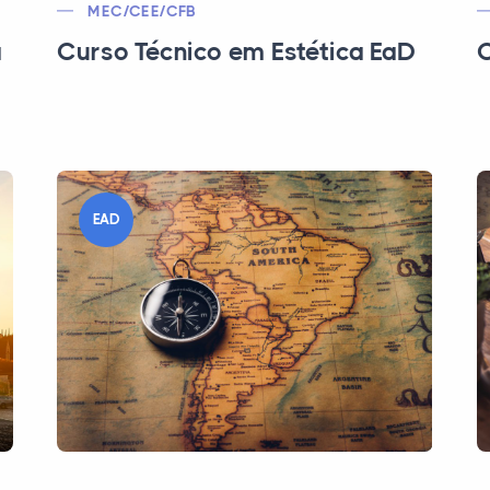
MEC/CEE/CFB
a
Curso Técnico em Estética EaD
C
EAD