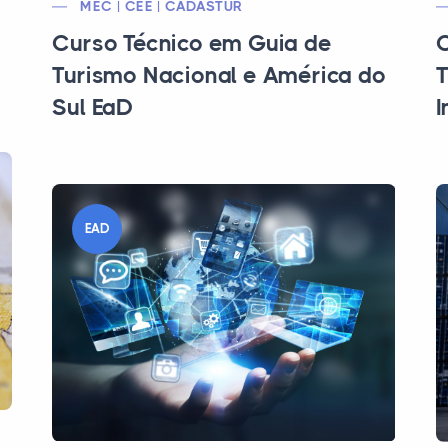
MEC | CEE | CADASTUR
Curso Técnico em Guia de
C
Turismo Nacional e América do
T
Sul EaD
I
EAD