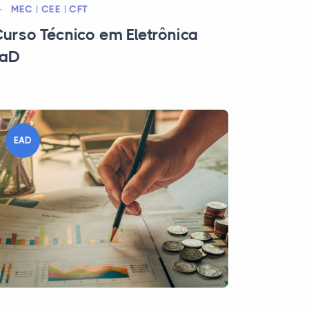
MEC | CEE | CFT
urso Técnico em Eletrônica
EaD
EAD