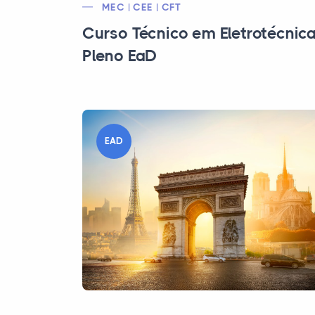
MEC | CEE | CFT
Curso Técnico em Eletrotécnic
Pleno EaD
EAD