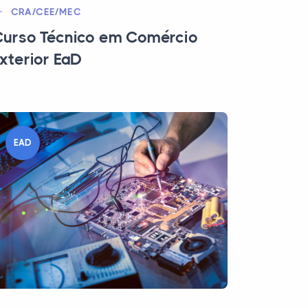
CRA/CEE/MEC
urso Técnico em Comércio
xterior EaD
EAD