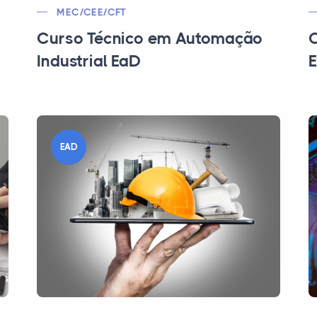
MEC/CEE/CFT
Curso Técnico em Automação
C
Industrial EaD
E
EAD