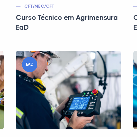
CFT/MEC/CFT
Curso Técnico em Agrimensura
C
EaD
EAD