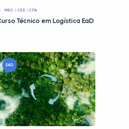
MEC | CEE | CFA
urso Técnico em Logística EaD
EAD