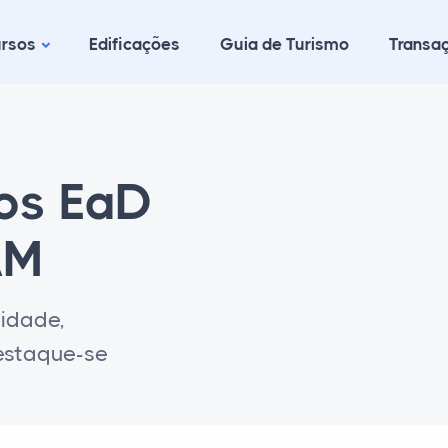
rsos
Edificações
Guia de Turismo
Transaç
cos EaD
AM
lidade,
destaque-se