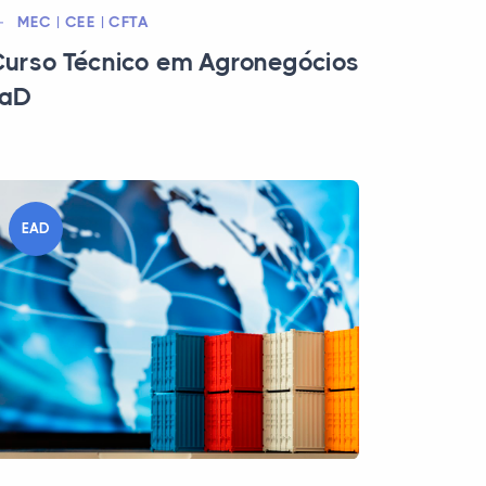
MEC | CEE | CFTA
urso Técnico em Agronegócios
EaD
EAD