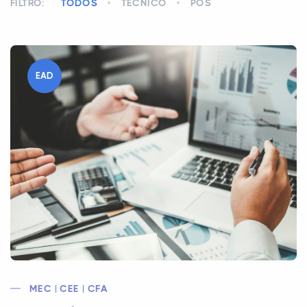
FILTRO:
TODOS
TÉCNICO
PÓS
EAD
MEC | CEE | CFA