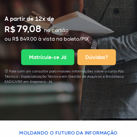
A partir de 12x de
79,08
R$
no cartão
ou R$ 849,00 à vista no boleto/PIX
Matrícule-se Já
Dúvidas?
Fale com um consultor para maiores informações sobre o curso Pós
Técnico - Especialização Técnica em Gestão de Arquivos e Biblioteca
EAD/LIVRE em Arapiraca - AL.
MOLDANDO O FUTURO DA INFORMAÇÃO