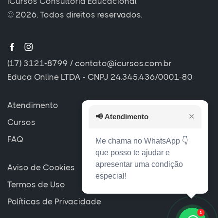
iCursos Consultoria Educacional
© 2026. Todos direitos reservados.
(17) 3121-8799
/
contato@icursos.com.br
Educa Online LTDA - CNPJ 24.345.436/0001-80
Atendimento
📢
Atendimento
✕
Cursos
FAQ
Me chama no WhatsApp 👇
que posso te ajudar e
apresentar uma condição
Aviso de Cookies
especial!
Termos de Uso
Políticas de Privacidade
1