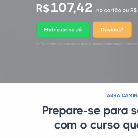
107,42
R$
no cartão
ou R$ 
Matrícule-se Já
Dúvidas?
Fale com um consultor para maiores informações sobre o
ABRA CAMIN
Prepare-se para s
com o curso qu