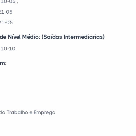
110-05 ,
21-05
221-05
de Nível Médio: (Saídas Intermediarias)
110-10
em:
 do Trabalho e Emprego