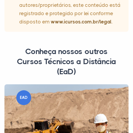
autores/proprietários, este conteúdo está
registrado e protegido por lei conforme
disposto em
www.icursos.com.br/legal
.
Conheça nossos outros
Cursos Técnicos a Distância
(EaD)
EAD