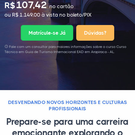
107,42
R$
no cartão
ou R$ 1.149,00 à vista no boleto/PIX
Matrícule-se Já
Dúvidas?
Fale com um consultor para maiores informações sobre o curso Curso
Técnico em Guia de Turismo Internacional EAD em Arapiraca - AL.
DESVENDANDO NOVOS HORIZONTES E CULTURAS
PROFISSIONAIS
Prepare-se para uma carreira
emocionante explorando o